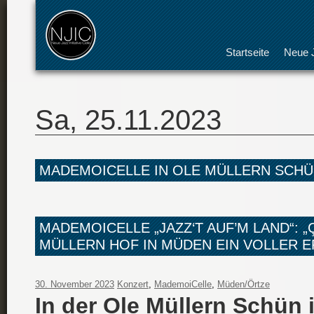
Startseite
Neue J
Sa, 25.11.2023
MADEMOICELLE IN OLE MÜLLERN SCH
MADEMOICELLE „JAZZ‘T AUF’M LAND“: „
MÜLLERN HOF IN MÜDEN EIN VOLLER 
30. November 2023
Konzert
,
MademoiCelle
,
Müden/Örtze
In der Ole Müllern Schün